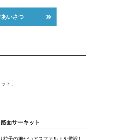
ごあいさつ
キット、
ト路面サーキット
り粒子の細かいアスファルトを敷設し