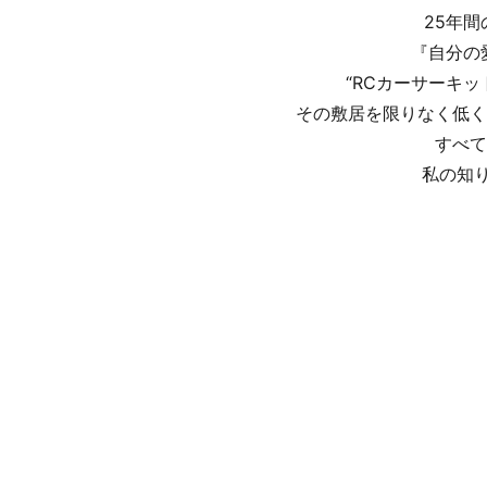
25年
『自分の
“RCカーサーキ
その敷居を限りなく低く
すべて
私の知り